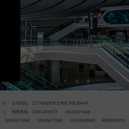
公司地址：辽宁省锦州市太和区为民路66号

销售热线：13911206373
18618473068

18618475068
18618477068
15042698840
4008603933