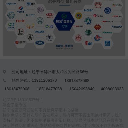
公司地址：辽宁省锦州市太和区为民路66号

销售热线：13911206373
18618473068

18618475068
18618477068
15042698840
4008603933
辽ICP备13010537号-1
涉企举报专区
辽宁省互联网违法和不良信息举报中心链接
特别声明：因颁布新广告法规定，所有页面不得出现绝对用词，我们
支持广告法，为不影响消费者正常购物，明显区域本站已经在排查修
改，并在此郑重表态:本站如有绝对性用词在此申明失效不作为投诉或