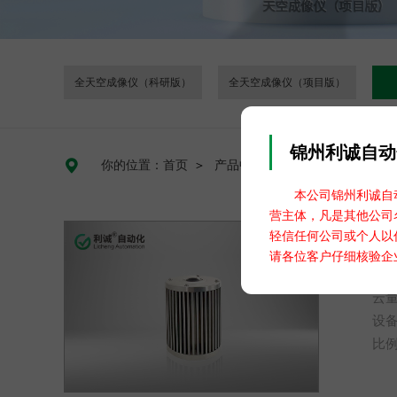
全天空成像仪（科研版）
全天空成像仪（项目版）
锦州利诚自动

你的位置：首页
＞
产品中心
＞
云量监测仪器
＞
本公司锦州利诚自动
营主体，凡是其他公司
轻信任何公司或个人以
请各位客户仔细核验企
云
设
比