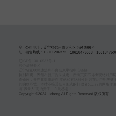
公司地址：辽宁省锦州市太和区为民路66号

销售热线：13911206373
18618473068
18618475

辽ICP备13010537号-1
涉企举报专区
辽宁省互联网违法和不良信息举报中心链接
特别声明：因颁布新广告法规定，所有页面不得出现绝对用
查修改，并在此郑重表态:本站如有绝对性用词在此申明失效
的购物环境。本站不接受任何形式的打假名义进行的网络诈
请“职业人”高抬贵手。在此感谢！
Copyright ©2024 Licheng All Rights Reserved
版权所有