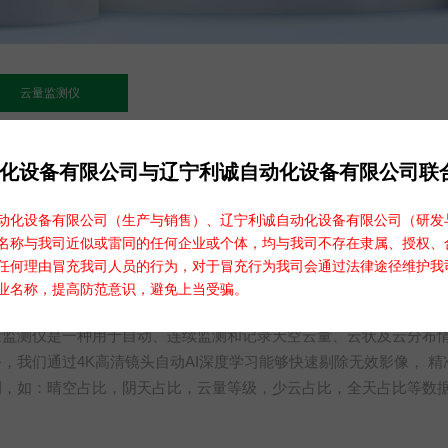
云量监测仪
化设备有限公司与辽宁利诚自动化设备有限公司联
云量监测仪
化设备有限公司（生产与销售）、辽宁利诚自动化设备有限公司（研发
名称与我司近似或雷同的任何企业或个体，均与我司不存在隶属、授权、
任何理由冒充我司人员的行为，对于冒充行为我司会通过法律途径维护我
业名称，提高防范意识，避免上当受骗。
云量监测仪 LC-TK11
量监测仪是一种用于自动、连续监测和记录天空云量、云状及云分布
备，我们通过4K高清镜头自动AI深度学习能够快速剔除无效影像， 
例，如：晴空占比，阴天占比，云量等级，少云占比，全天占比等数