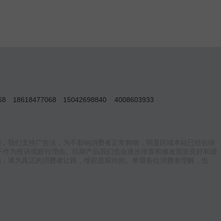
068
18618477068
15042698840
4008603933
词，我们支持广告法，为不影响消费者正常购物，明显区域本站已经在排
不作为投诉或赔付理由。往期产品我们也会逐步排查和修改营造良好和谐
骗，请为真正的消费者让路，维权是双向的。希望各位消费者理解，也