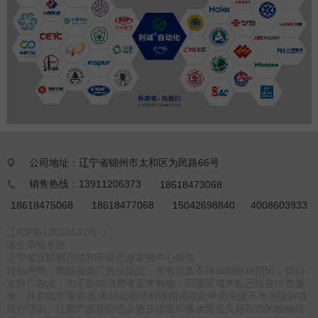
公司地址：辽宁省锦州市太和区为民路66号

销售热线：13911206373
18618473068

18618475068
18618477068
15042698840
4008603933
辽ICP备13010537号-1
涉企举报专区
辽宁省互联网违法和不良信息举报中心链接
特别声明：因颁布新广告法规定，所有页面不得出现绝对用词，我们
支持广告法，为不影响消费者正常购物，明显区域本站已经在排查修
改，并在此郑重表态:本站如有绝对性用词在此申明失效不作为投诉或
赔付理由。往期产品我们也会逐步排查和修改营造良好和谐的购物环