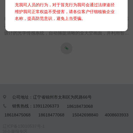
充我司人员的行为，对于冒充行为我司会通过法律途径
全天空成像仪（项目版） LC-TK系列
维护我司正常权益不受侵害，请各位客户仔细核验企业
名称，提高防范意识，避免上当受骗。
LC-TK系列全天空成像仪是一款集成了先进光学技术、图像传感
器和智能算法的全天候、自动化天空云量观测终端。它通过特殊
设计的光学传感系统，自动捕捉清晰的全天空画面，并利用智能
云识别算法对云层进行量化分析，为用户提供站点级的“天空实
况”，为光伏电站的发电功率预测提供有有力的数据保障。
公司地址：辽宁省锦州市太和区为民路66号

销售热线：13911206373
18618473068

18618475068
18618477068
15042698840
4008603933
辽ICP备13010537号-1
涉企举报专区