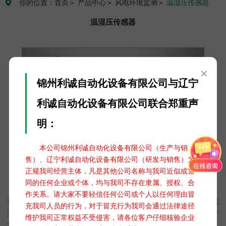
你的位置：首页
＞
产品中心
＞
风电环境监测
＞
温湿压传感器

温湿压传感器
×
锦州利诚自动化设备有限公司与辽宁
利诚自动化设备有限公司联合郑重声
明：
本公司锦州利诚自动化设备有限公司（生产与销
售）、辽宁利诚自动化设备有限公司（研发与销售）为
正规我司经营主体，凡是其他公司名称与我司近似或雷
同的任何企业或个体，均与我司不存在隶属、授权、合
温湿压传感器 DC-31-1
作关系。请大家不要轻信任何公司或个人以任何理由冒
‌温湿压传感器是一种集成了温度、湿度和气压测量功能的气象观
充我司人员的行为，对于冒充行为我司会通过法律途径
测设备。它通过内置的传感器实时感知周围环境的气象参数，并
维护我司正常权益不受侵害，请各位客户仔细核验企业
将数据传输至数据处理中心进行进一步处理和分析。这种高度集