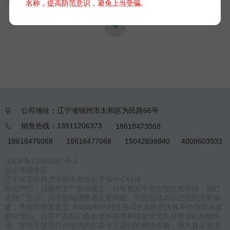
名称，提高防范意识，避免上当受骗。
成的设计使得温湿压一体化气象站在安装、使用和维护上更加便
捷高效‌。
公司地址：辽宁省锦州市太和区为民路66号

销售热线：13911206373
18618473068

18618475068
18618477068
15042698840
4008603933
辽ICP备13010537号-1
涉企举报专区
辽宁省互联网违法和不良信息举报中心链接
特别声明：因颁布新广告法规定，所有页面不得出现绝对用词，我们
支持广告法，为不影响消费者正常购物，明显区域本站已经在排查修
改，并在此郑重表态:本站如有绝对性用词在此申明失效不作为投诉或
赔付理由。往期产品我们也会逐步排查和修改营造良好和谐的购物环
境。本站不接受任何形式的打假名义进行的网络诈骗，请为真正的消