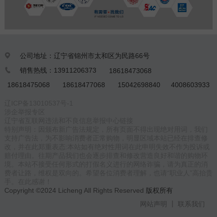
公司地址：辽宁省锦州市太和区为民路66号

销售热线：13911206373
18618473068

18618475068
18618477068
15042698840
4008603933
辽ICP备13010537号-1
涉企举报专区
辽宁省互联网违法和不良信息举报中心链接
特别声明：因颁布新广告法规定，所有页面不得出现绝对用词，我们
支持广告法，为不影响消费者正常购物，明显区域本站已经在排查修
改，并在此郑重表态:本站如有绝对性用词在此申明失效不作为投诉或
赔付理由。往期产品我们也会逐步排查和修改营造良好和谐的购物环
境。本站不接受任何形式的打假名义进行的网络诈骗，请为真正的消
费者让路，维权是双向的。希望各位消费者理解，也请“职业人”高抬贵
手。在此感谢！
Copyright ©2024 Licheng All Rights Reserved
版权所有
网站声明
联系我们