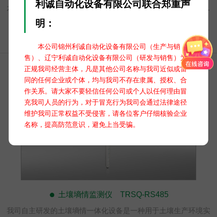
利诚自动化设备有限公司联合郑重声
术，能够实时监测土壤中的水分含量以及温度参数，为农业生产
提供关键数据支持。设备采用太阳能电池板+蓄电池的组合供电方
明：
式，确保长期稳定运行的同时减少能源消耗。使用高精度传感
器，能够准确测量土壤中的水分含量和温度，确保数据的可靠
本公司锦州利诚自动化设备有限公司（生产与销
性。通过无线4G网络或有线传输，将数据传输至云端或用户终
售）、辽宁利诚自动化设备有限公司（研发与销售）为
端，用户可以通过手机或电脑远程随时远程访问和分析数据。
正规我司经营主体，凡是其他公司名称与我司近似或雷
同的任何企业或个体，均与我司不存在隶属、授权、合
作关系。请大家不要轻信任何公司或个人以任何理由冒
充我司人员的行为，对于冒充行为我司会通过法律途径
维护我司正常权益不受侵害，请各位客户仔细核验企业
名称，提高防范意识，避免上当受骗。
土壤墒情监测仪 TRSQ-RS485
我司自主研发的土壤墒情一体化设备是一种用于土壤生产环境实