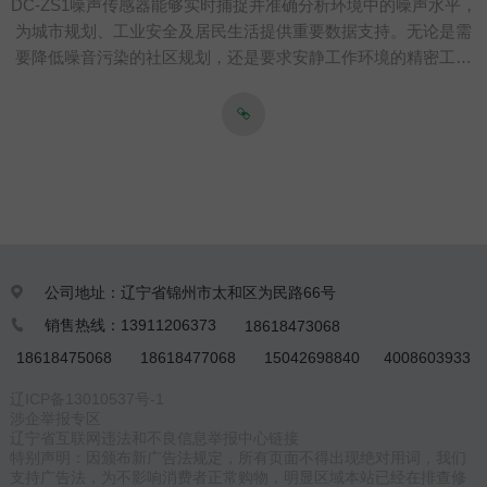
DC-ZS1噪声传感器能够实时捕捉并准确分析环境中的噪声水平，
为城市规划、工业安全及居民生活提供重要数据支持。无论是需
要降低噪音污染的社区规划，还是要求安静工作环境的精密工业
车间，噪声传感器都能为您提供及时、准确的噪声监测，帮助您
打造更加舒适、宁静的生活环境。选择噪声传感器，选择对声音
的精准掌控。
公司地址：辽宁省锦州市太和区为民路66号

销售热线：13911206373
18618473068

18618475068
18618477068
15042698840
4008603933
辽ICP备13010537号-1
涉企举报专区
辽宁省互联网违法和不良信息举报中心链接
特别声明：因颁布新广告法规定，所有页面不得出现绝对用词，我们
支持广告法，为不影响消费者正常购物，明显区域本站已经在排查修