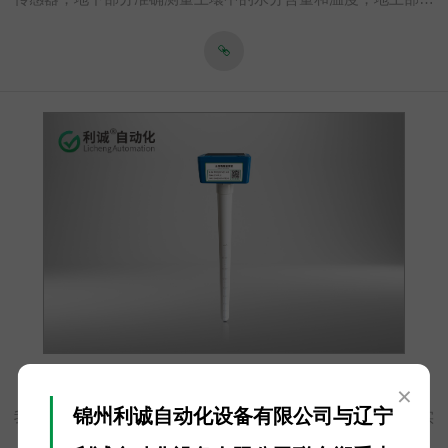
测量液位高度，确保数据的可靠性。2uA低功耗超长续航，锂电
池加太阳能充电系统，满配电池在阴雨天，可工作200天以上。
IP68防水级材质，抗离子干扰，适应复杂土壤环境。4G传输，支
持PC端与手机APP双平台查看，及时干预，科学种植。
土壤墒情监测仪 TRSQ-4G
×
锦州利诚自动化设备有限公司与辽宁
我司自主研发的土壤墒情一体化设备是一种用于土壤生产环境实
时在线检测的设备，它集成了传感器技术、数据采集与传输技