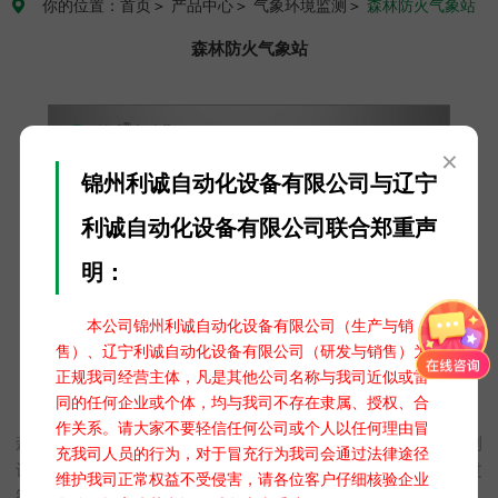
你的位置：首页
＞
产品中心
＞
气象环境监测
＞
森林防火气象站

森林防火气象站
×
锦州利诚自动化设备有限公司与辽宁
利诚自动化设备有限公司联合郑重声
明：
本公司锦州利诚自动化设备有限公司（生产与销
售）、辽宁利诚自动化设备有限公司（研发与销售）为
正规我司经营主体，凡是其他公司名称与我司近似或雷
同的任何企业或个体，均与我司不存在隶属、授权、合
森林防火气象站
作关系。请大家不要轻信任何公司或个人以任何理由冒
森林防火气象站，专为森林火险预警设计。集成高精度气象监测
充我司人员的行为，对于冒充行为我司会通过法律途径
设备，实时监测温度、湿度、风速、风向等关键火险因子，通过
维护我司正常权益不受侵害，请各位客户仔细核验企业
智能算法评估火险等级，助力森林管理部门提前预警，科学制定