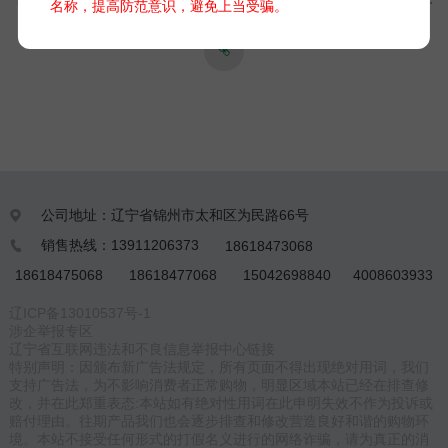
名称，提高防范意识，避免上当受骗。
防火措施。数据准确、传输稳定，为森林防火筑起坚实防线。广
泛应用于全国各大林区、自然保护区及重点防火区域，是森林防
火工作的得力助手，有效保护森林资源安全。
公司地址：辽宁省锦州市太和区为民路66号

销售热线：13911206373
18618473068

18618475068
18618477068
15042698840
4008603933
辽ICP备13010537号-1
涉企举报专区
辽宁省互联网违法和不良信息举报中心链接
特别声明：因颁布新广告法规定，所有页面不得出现绝对用词，我们
支持广告法，为不影响消费者正常购物，明显区域本站已经在排查修
改，并在此郑重表态:本站如有绝对性用词在此申明失效不作为投诉或
赔付理由。往期产品我们也会逐步排查和修改营造良好和谐的购物环
境。本站不接受任何形式的打假名义进行的网络诈骗，请为真正的消